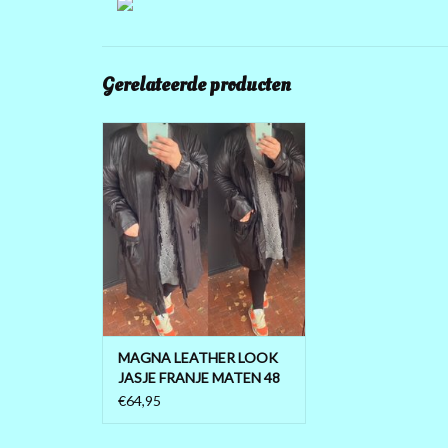
Gerelateerde producten
SUPER MOOI JASJE IN LEATHER
LOOK IBIZA STYLE MET FRANJE
STOER EN LEUK
KIES UW MAAT
TOEVOEGEN AAN WINKELWAGEN
MAGNA LEATHER LOOK
JASJE FRANJE MATEN 48
TOT 56/58
€64,95