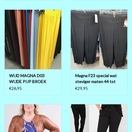
WIJD MAGNA D03
Magna F23 special wat
WIJDE PIJP BROEK
steviger maten 44 tot
MATEN 40/42 TOT 56/58
56/58
€26,95
€29,95