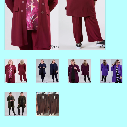
MAAT 48-50
MAAT 50-52
MAAT 52-54
MAAT 56-58
SUMMERSALE / OUTLET
HUISPAKKEN
FEESTCOLLECTIE
GLAMOUR GLITTER BLING
BLING