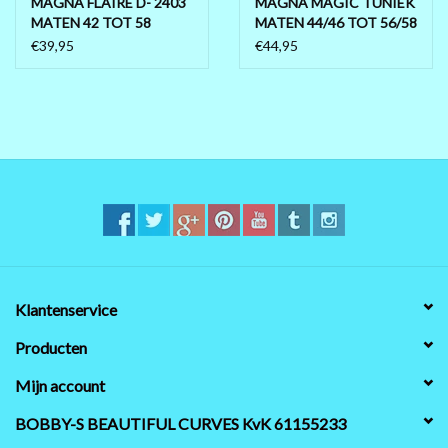
MAGNA FLAIRE D- 2403
MAGNA MAGIC TUNIEK
MATEN 42 TOT 58
MATEN 44/46 TOT 56/58
C-2402
€39,95
€44,95
Klantenservice
Producten
Mijn account
BOBBY-S BEAUTIFUL CURVES KvK 61155233