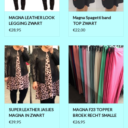
MAGNA LEATHER LOOK
Magna Spagetti band
LEGGING ZWART
TOP ZWART
€28,95
€22,00
SUPER LEATHER JASJES
MAGNA F23 TOPPER
MAGNA IN ZWART
BROEK RECHT SMALLE
MATEN 44/46 TOT 56/58
PIJP IN 14 KLEUREN
€39,95
€26,95
MATEN 40/42 TOT 56/58