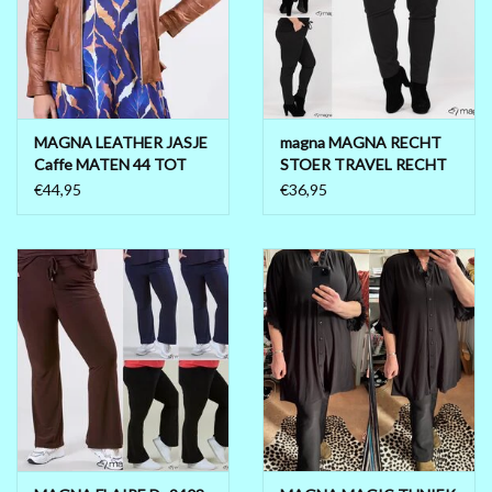
MAGNA LEATHER JASJE
magna MAGNA RECHT
Caffe MATEN 44 TOT
STOER TRAVEL RECHT
56/58
MATEN 46 TOT 58
€44,95
€36,95