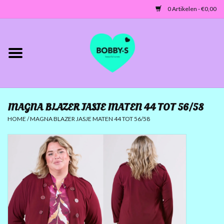
0 Artikelen - €0,00
Home
Jassen/Blazers
MAGNA BLAZER JASJE MATEN 44 TOT 56/58
Tunieken/Tops
HOME
/
MAGNA BLAZER JASJE MATEN 44 TOT 56/58
Truien-Vesten
Jurken-Broeken-Leggings
ACCESSOIRES
MATEN 42 TOT 46/48