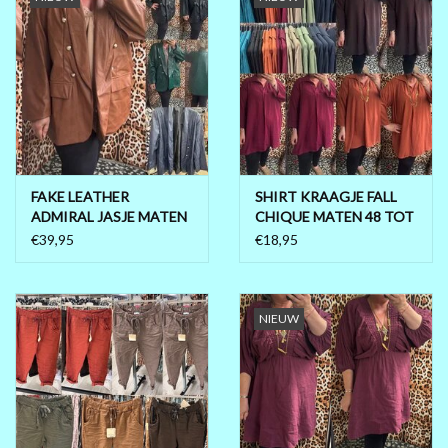
FAKE LEATHER
SHIRT KRAAGJE FALL
ADMIRAL JASJE MATEN
CHIQUE MATEN 48 TOT
48 TOT 54
56
€39,95
€18,95
NIEUW