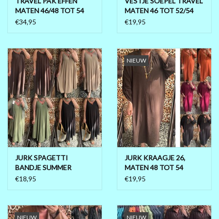
TRAVEL PAK EFFEN
VESTJE SOEPEL TRAVEL
MATEN 46/48 TOT 54
MATEN 46 TOT 52/54
PRÉ .....BLACK FRIDAY 2025
€34,95
€19,95
MAGNA KLEDING
NIEUW
10 EURO SHOP 10 EURO SHOP
10 EURO SHOP 10 EURO
JURK SPAGETTI
JURK KRAAGJE 26,
BANDJE SUMMER
MATEN 48 TOT 54
MATEN 46/48 TOT 56
€18,95
€19,95
NIEUW
NIEUW