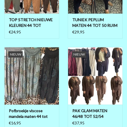
TOP STRETCH NIEUWE
TUNIEK PEPLUM
KLEUREN 44 TOT
MATEN 44 TOT 50 RUIM
KLEINE 52
€24,95
€29,95
NIEUW
NIEUW
Pofbroekje viscose
PAK GLAM MATEN
mandela maten 44 tot
46/48 TOT 52/54
52/54
€16,95
€37,95