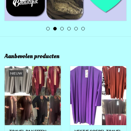
MAAT 48-50
MAAT 50-52
MAAT 52-54
Aanbevolen producten
MAAT 56-58
NIEUW
SUMMERSALE / OUTLET
HUISPAKKEN
FEESTCOLLECTIE
GLAMOUR GLITTER BLING
BLING