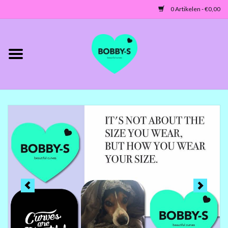
0 Artikelen - €0,00
Home
Jassen/Blazers
Tunieken/Tops
Truien-Vesten
Jurken-Broeken-Leggings
ACCESSOIRES
MATEN 42 TOT 46/48