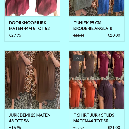
DOORKNOOPJURK
TUNIEK 95 CM
MATEN 44/46 TOT 52
BRODERIE ANGLAIS
MATEN 46 TOT 54 RUIM
€29,95
€20,00
€25,00
SALE
JURK DEMI 25 MATEN
T SHIRT JURK STUDS
48 TOT 56
MATEN 44 TOT 50
KLEINE 52
€16,95
€21,00
€27,95