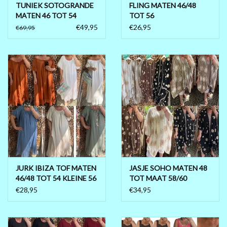
TUNIEK SOTOGRANDE
FLING MATEN 46/48
MATEN 46 TOT 54
TOT 56
BOVEN ONDER 56
€49,95
€26,95
€69,95
JURK IBIZA TOF MATEN
JASJE SOHO MATEN 48
46/48 TOT 54 KLEINE 56
TOT MAAT 58/60
€28,95
€34,95