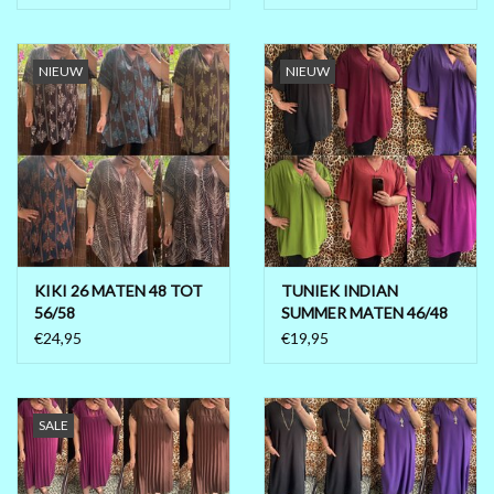
NIEUW
NIEUW
KIKI 26 MATEN 48 TOT
TUNIEK INDIAN
56/58
SUMMER MATEN 46/48
TOT 54/56
€24,95
€19,95
SALE