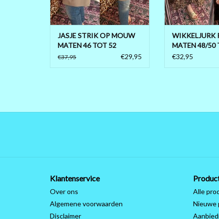
120 CM LANG LA
TOEVOEGEN AAN WINKELWAGEN
VOOR OVER DE 1
RUIM OVER KNI
NIET 
JASJE STRIK OP MOUW
WIKKELJURK 
MATEN 46 TOT 52
MATEN 48/50 
92% POLY
€29,95
€32,95
€37,95
TOEVOEGEN AAN
Klantenservice
Produc
Over ons
Alle pro
Algemene voorwaarden
Nieuwe 
Disclaimer
Aanbied