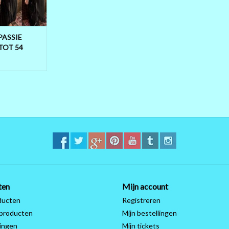
NGSTE PUNT EN
00 CM DUS WEL
EEN VALT OOK
OPEN
PASSIE
TOT 54
 8% E
 WINKELWAGEN
ten
Mijn account
ducten
Registreren
producten
Mijn bestellingen
ingen
Mijn tickets