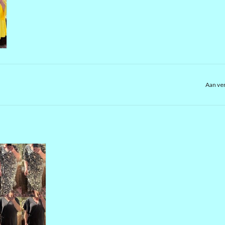
Aan ver
KEL JURK IN
TRAVEL
IM IK DRAAG
IM MAAR NEEM
 OOK
N EFFEN ZWART