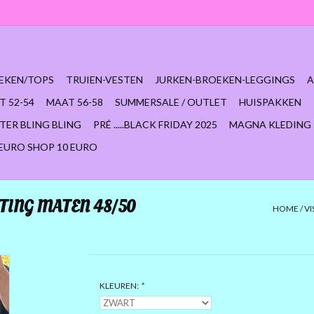
EKEN/TOPS
TRUIEN-VESTEN
JURKEN-BROEKEN-LEGGINGS
A
T 52-54
MAAT 56-58
SUMMERSALE / OUTLET
HUISPAKKEN
TER BLING BLING
PRÉ .....BLACK FRIDAY 2025
MAGNA KLEDING
 EURO SHOP 10 EURO
TTING MATEN 48/50
HOME
/
VI
KLEUREN:
*