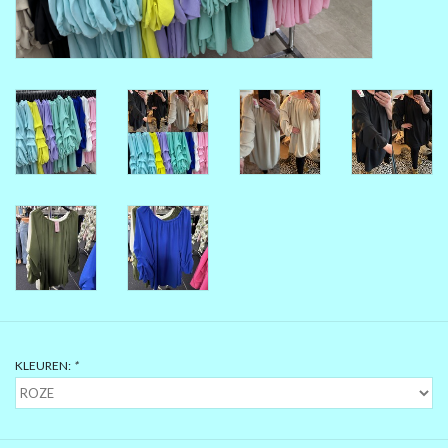
MAAT 48-50
MAAT 50-52
MAAT 52-54
MAAT 56-58
SUMMERSALE / OUTLET
HUISPAKKEN
KLEUREN:
*
FEESTCOLLECTIE
GLAMOUR GLITTER BLING
BLING