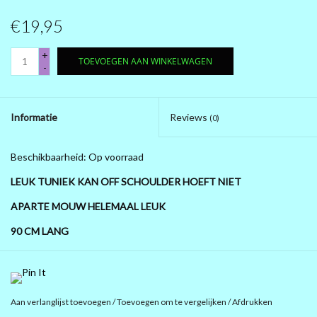
€19,95
PRÉ .....BLACK FRIDAY 2025
+
TOEVOEGEN AAN WINKELWAGEN
MAGNA KLEDING
-
10 EURO SHOP 10 EURO SHOP
Informatie
Reviews
(0)
10 EURO SHOP 10 EURO
Beschikbaarheid:
Op voorraad
LEUK TUNIEK KAN OFF SCHOULDER HOEFT NIET
APARTE MOUW HELEMAAL LEUK
90 CM LANG
95% POLYESTER 5% ELASTAN WASSEN OPHANGEN EN
DROOG
KREUKT NIET
Aan verlanglijst toevoegen
/
Toevoegen om te vergelijken
/
Afdrukken