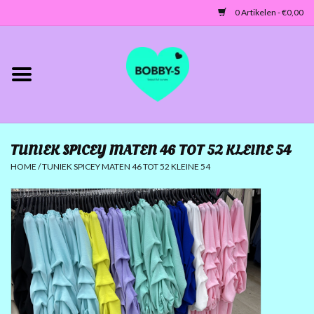
0 Artikelen - €0,00
Home
Jassen/Blazers
TUNIEK SPICEY MATEN 46 TOT 52 KLEINE 54
Tunieken/Tops
HOME
/
TUNIEK SPICEY MATEN 46 TOT 52 KLEINE 54
Truien-Vesten
Jurken-Broeken-Leggings
ACCESSOIRES
MATEN 42 TOT 46/48