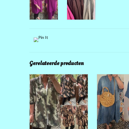
Gerelateerde producten
SUPER GAAF JASJE 3/4 MOUW
HEERLIJKE JEAN
IBIZA S
HELEMAAL HIP
IN LICHT OF DONK
IN 3 KLEUREN
OOK LEUK M
84 CM LANG
ERONDER EN
KNOOPJE
KIES UW KLEUR
O/O 74 cm heup 84