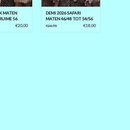
ALTIJD LUCHTIG EN FIJN JURKJE
AN WINKELWAGEN
VOOR DE ZOMER
RK MATEN
DEMI 2026 SAFARI
RUIME 56
MATEN 46/48 TOT 54/56
TOEVOEGEN AAN WINKELWAGEN
€20,00
€18,00
€26,95