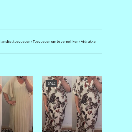
langlijst toevoegen
/
Toevoegen om te vergelijken
/
Afdrukken
 ZE ZITTEN ZALIG
JA DE DEMI IS TERUG IN EEN
SALE
E MAAKT NOOIT
MOOIE CHIQUE PRINT
K DAMES
O/O 80 CM HEUP OOK 84 CM
KSEL RUIM 74 CM
P 92 CM
LENGTE 118 CM
ER EN 5% ELASTAN
MIX 60% POLYESTER 35%
VISCOSE EN ELASTAN
GE ZWIERIGE JURK