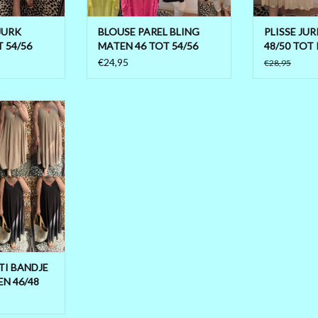
TOEVOEGEN AAN WINKELWAGEN
TOEVOEGEN A
JURK
BLOUSE PAREL BLING
PLISSE JU
ocell
 54/56
MATEN 46 TOT 54/56
48/50 TOT 
€24,95
€28,95
 WINKELWAGEN
HTIGE JURK
COSE 50%
 EN ELASTAN
NGEN DROOG
L 72 CM HEUP
CM
KLEUR
 WINKELWAGEN
TI BANDJE
N 46/48