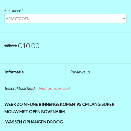
PRÉ .....BLACK FRIDAY 2025
KLEUREN:
*
MAGNA KLEDING
10 EURO SHOP 10 EURO SHOP
€10,00
€22,95
10 EURO SHOP 10 EURO
Informatie
Reviews
(0)
Beschikbaarheid:
Niet op voorraad
WEER ZO N FIJNE BINNENGEKOMEN 95 CM LANG SUPER
MOUW MET OPEN BOVENARM
WASSEN OPHANGEN DROOG
OKSEL TOT OKSEL 84 CM HEUP 78 CM