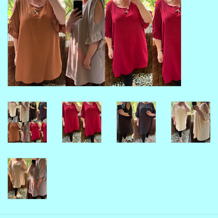
MAAT 48-50
MAAT 50-52
MAAT 52-54
MAAT 56-58
SUMMERSALE / OUTLET
HUISPAKKEN
FEESTCOLLECTIE
GLAMOUR GLITTER BLING
BLING