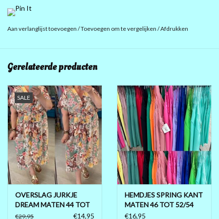
EN STRIJKEN HOEFT NIET EINDELOOS VOOR DE VAKANTIE
Aan verlanglijst toevoegen
/
Toevoegen om te vergelijken
/
Afdrukken
OOK
MIX POLY VISCOSE EN ELASTAN
Gerelateerde producten
SALE
OVERSLAG JURKJE
HEMDJES SPRING KANT
DREAM MATEN 44 TOT
MATEN 46 TOT 52/54
50/52
€14,95
€16,95
€29,95