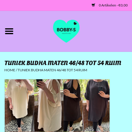
0 Artikelen - €0,00
Home
Jassen/Blazers
TUNIEK BUDHA MATEN 46/48 TOT 54 RUIM
Tunieken/Tops
HOME
/
TUNIEK BUDHA MATEN 46/48 TOT 54 RUIM
Truien-Vesten
Jurken-Broeken-Leggings
ACCESSOIRES
MATEN 42 TOT 46/48