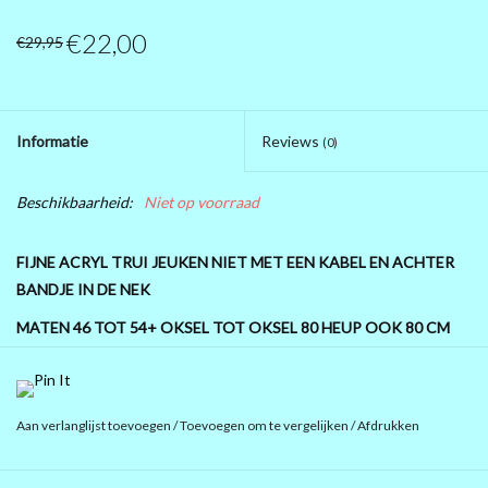
€22,00
PRÉ .....BLACK FRIDAY 2025
€29,95
MAGNA KLEDING
Informatie
Reviews
(0)
10 EURO SHOP 10 EURO SHOP
10 EURO SHOP 10 EURO
Beschikbaarheid:
Niet op voorraad
FIJNE ACRYL TRUI JEUKEN NIET MET EEN KABEL EN ACHTER
BANDJE IN DE NEK
MATEN 46 TOT 54+ OKSEL TOT OKSEL 80 HEUP OOK 80 CM
LENGTE 85 CM
Aan verlanglijst toevoegen
/
Toevoegen om te vergelijken
/
Afdrukken