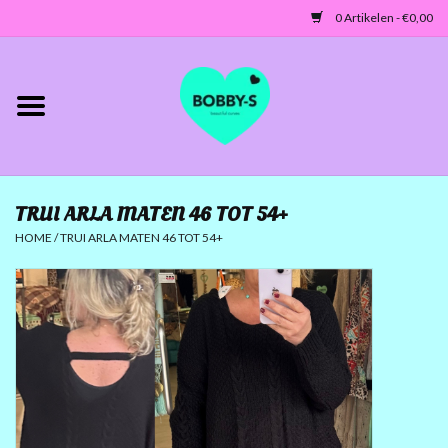
0 Artikelen - €0,00
Home
Jassen/Blazers
TRUI ARLA MATEN 46 TOT 54+
Tunieken/Tops
HOME
/
TRUI ARLA MATEN 46 TOT 54+
Truien-Vesten
Jurken-Broeken-Leggings
ACCESSOIRES
MATEN 42 TOT 46/48