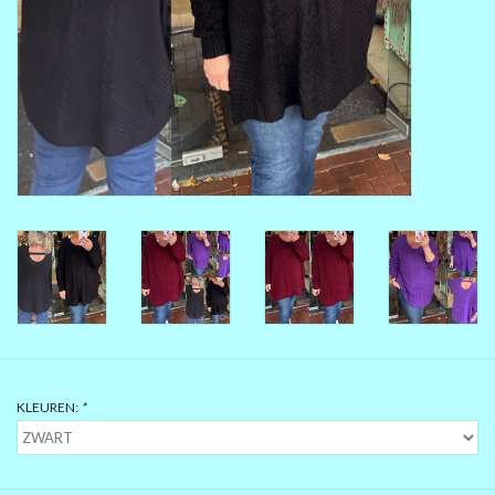
MAAT 48-50
MAAT 50-52
MAAT 52-54
MAAT 56-58
SUMMERSALE / OUTLET
HUISPAKKEN
KLEUREN:
*
FEESTCOLLECTIE
GLAMOUR GLITTER BLING
BLING