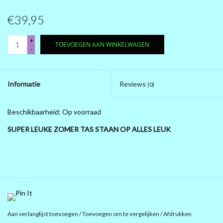
€39,95
PRÉ .....BLACK FRIDAY 2025
+
TOEVOEGEN AAN WINKELWAGEN
MAGNA KLEDING
-
10 EURO SHOP 10 EURO SHOP
Informatie
Reviews
(0)
10 EURO SHOP 10 EURO
Beschikbaarheid:
Op voorraad
SUPER LEUKE ZOMER TAS STAAN OP ALLES LEUK
Aan verlanglijst toevoegen
/
Toevoegen om te vergelijken
/
Afdrukken