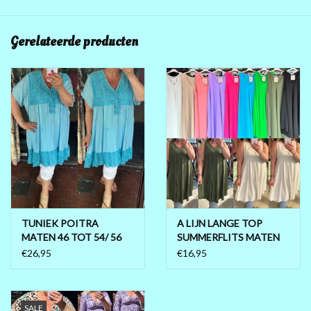
Gerelateerde producten
TUNIEK POITRA
A LIJN LANGE TOP
MATEN 46 TOT 54/ 56
SUMMERFLITS MATEN
48 TOT 52
€26,95
€16,95
SALE