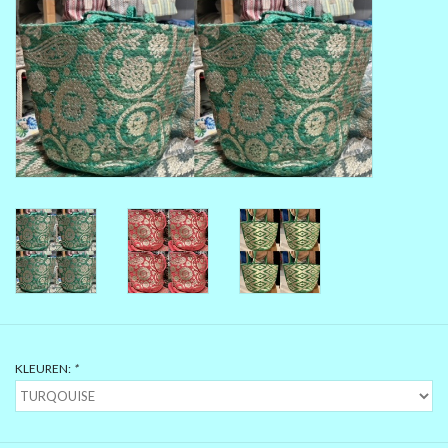
MAAT 48-50
MAAT 50-52
MAAT 52-54
MAAT 56-58
SUMMERSALE / OUTLET
HUISPAKKEN
KLEUREN:
*
FEESTCOLLECTIE
GLAMOUR GLITTER BLING
BLING