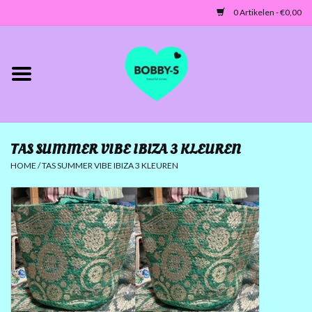
0 Artikelen - €0,00
Home
Jassen/Blazers
TAS SUMMER VIBE IBIZA 3 KLEUREN
Tunieken/Tops
HOME
/
TAS SUMMER VIBE IBIZA 3 KLEUREN
Truien-Vesten
Jurken-Broeken-Leggings
ACCESSOIRES
MATEN 42 TOT 46/48