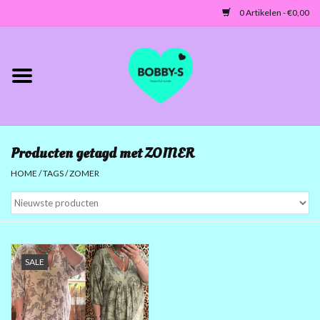
0 Artikelen - €0,00
Home
Jassen/Blazers
Producten getagd met ZOMER
Tunieken/Tops
HOME
/
TAGS
/
ZOMER
Truien-Vesten
Jurken-Broeken-Leggings
SALE
ACCESSOIRES
MATEN 42 TOT 46/48