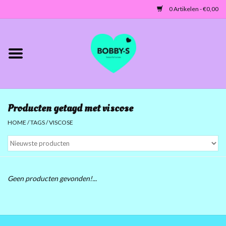
0 Artikelen - €0,00
Home
Jassen/Blazers
Producten getagd met viscose
Tunieken/Tops
HOME
/
TAGS
/
VISCOSE
Truien-Vesten
Jurken-Broeken-Leggings
Geen producten gevonden!...
ACCESSOIRES
MATEN 42 TOT 46/48