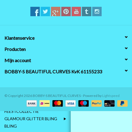
MAAT 48-50
MAAT 50-52
Klantenservice
MAAT 52-54
Producten
Mijn account
MAAT 56-58
BOBBY-S BEAUTIFUL CURVES KvK 61155233
SUMMERSALE / OUTLET
HUISPAKKEN
© Copyright 2026 BOBBY-S BEAUTIFUL CURVES - Powered by
Lightspeed
FEESTCOLLECTIE
GLAMOUR GLITTER BLING
BLING