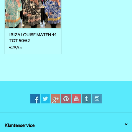
MAAT 48-50
MAAT 50-52
IBIZA LOUISE MATEN 44
TOT 50/52
MAAT 52-54
€29,95
MAAT 56-58
SUMMERSALE / OUTLET
HUISPAKKEN
FEESTCOLLECTIE
GLAMOUR GLITTER BLING
Klantenservice
BLING