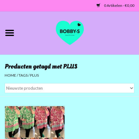
0 Artikelen - €0,00
Home
Jassen/Blazers
Producten getagd met PLUS
Tunieken/Tops
HOME
/
TAGS
/
PLUS
Truien-Vesten
Jurken-Broeken-Leggings
ACCESSOIRES
MATEN 42 TOT 46/48