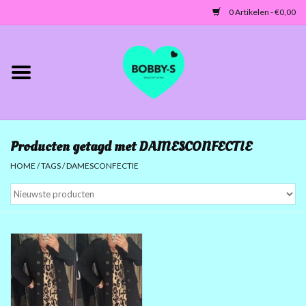
0 Artikelen - €0,00
Home
Jassen/Blazers
Producten getagd met DAMESCONFECTIE
Tunieken/Tops
HOME
/
TAGS
/
DAMESCONFECTIE
Truien-Vesten
Jurken-Broeken-Leggings
ACCESSOIRES
MATEN 42 TOT 46/48