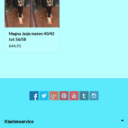
MAAT 48-50
MAAT 50-52
Magna Jasje maten 40/42
tot 56/58
MAAT 52-54
€44,95
MAAT 56-58
SUMMERSALE / OUTLET
HUISPAKKEN
FEESTCOLLECTIE
GLAMOUR GLITTER BLING
Klantenservice
BLING