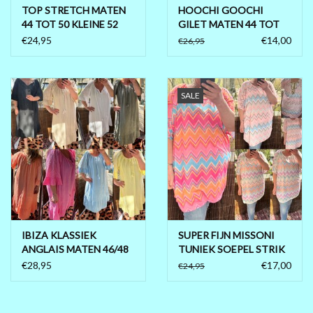
TOP STRETCH MATEN
HOOCHI GOOCHI
44 TOT 50 KLEINE 52
GILET MATEN 44 TOT
50/52
€24,95
€14,00
€26,95
SALE
IBIZA KLASSIEK
SUPER FIJN MISSONI
ANGLAIS MATEN 46/48
TUNIEK SOEPEL STRIK
TOT 56
RUG MATEN 44/46 TOT
€28,95
€17,00
€24,95
52