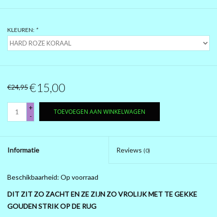
PRÉ .....BLACK FRIDAY 2025
KLEUREN:
*
MAGNA KLEDING
10 EURO SHOP 10 EURO SHOP
10 EURO SHOP 10 EURO
€15,00
€24,95
+
TOEVOEGEN AAN WINKELWAGEN
-
Informatie
Reviews
(0)
Beschikbaarheid:
Op voorraad
DIT ZIT ZO ZACHT EN ZE ZIJN ZO VROLIJK MET TE GEKKE
GOUDEN STRIK OP DE RUG