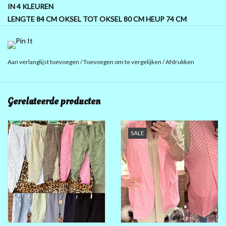
IN 4 KLEUREN
LENGTE 84 CM OKSEL TOT OKSEL 80 CM HEUP 74 CM
SUPER OP JEANS OF BEIGE BROEK OF ZWART
95% POLY EN 5% ELASTAN MAAR LUCHTIG SOEPELE TRAVEL
Aan verlanglijst toevoegen
/
Toevoegen om te vergelijken
/
Afdrukken
STOF
Gerelateerde producten
SALE