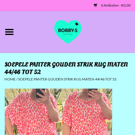
0 Artikelen - €0,00
Home
Jassen/Blazers
SOEPELE PANTER GOUDEN STRIK RUG MATEN
Tunieken/Tops
44/46 TOT 52
HOME
/
SOEPELE PANTER GOUDEN STRIK RUG MATEN 44/46 TOT 52
Truien-Vesten
Jurken-Broeken-Leggings
ACCESSOIRES
MATEN 42 TOT 46/48