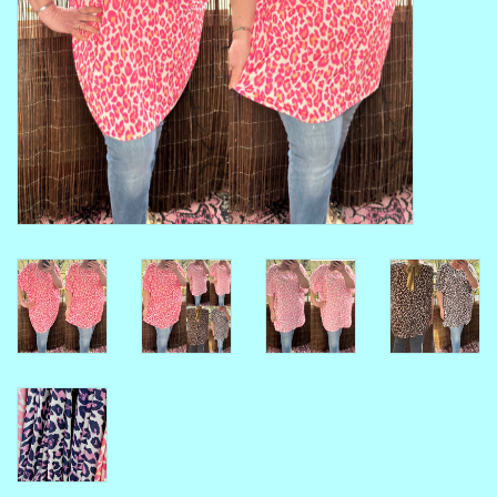
MAAT 48-50
MAAT 50-52
MAAT 52-54
MAAT 56-58
SUMMERSALE / OUTLET
HUISPAKKEN
FEESTCOLLECTIE
GLAMOUR GLITTER BLING
BLING