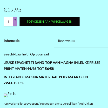
€19,95
PRÉ .....BLACK FRIDAY 2025
+
TOEVOEGEN AAN WINKELWAGEN
MAGNA KLEDING
-
10 EURO SHOP 10 EURO SHOP
Informatie
Reviews
(0)
10 EURO SHOP 10 EURO
Beschikbaarheid:
Op voorraad
LEUKE SPAGHETTI BAND TOP VAN MAGNA IN LEUKE FRISSE
PRINT MATEN 44/46 TOT 56/58
IN T GLADDE MAGNA MATERIAAL POLY MAAR GEEN
ZWEETSTOF
KIES UW MAAT
Aan verlanglijst toevoegen
/
Toevoegen om te vergelijken
/
Afdrukken