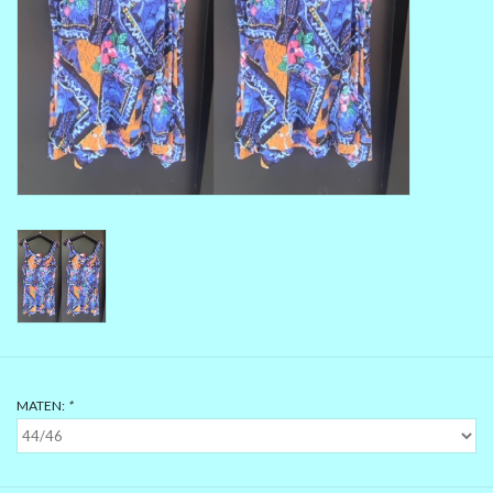
MAAT 48-50
MAAT 50-52
MAAT 52-54
MAAT 56-58
SUMMERSALE / OUTLET
HUISPAKKEN
MATEN:
*
FEESTCOLLECTIE
GLAMOUR GLITTER BLING
BLING