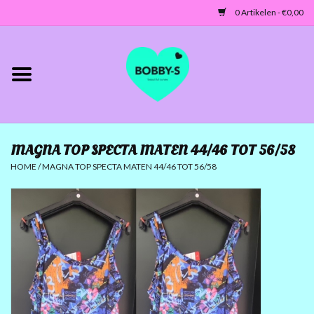
0 Artikelen - €0,00
Home
Jassen/Blazers
MAGNA TOP SPECTA MATEN 44/46 TOT 56/58
Tunieken/Tops
HOME
/
MAGNA TOP SPECTA MATEN 44/46 TOT 56/58
Truien-Vesten
Jurken-Broeken-Leggings
ACCESSOIRES
MATEN 42 TOT 46/48