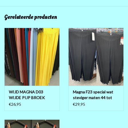
Gerelateerde producten
WIJD MAGNA D03
Magna F23 special wat
WIJDE PIJP BROEK
steviger maten 44 tot
MATEN 40/42 TOT 56/58
56/58
€26,95
€29,95