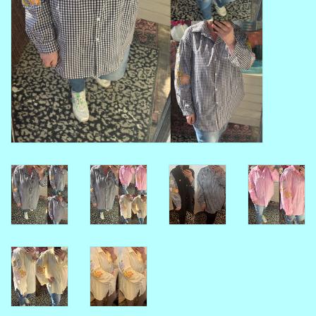
MAAT 48-50
MAAT 50-52
MAAT 52-54
MAAT 56-58
SUMMERSALE / OUTLET
HUISPAKKEN
FEESTCOLLECTIE
GLAMOUR GLITTER BLING
BLING