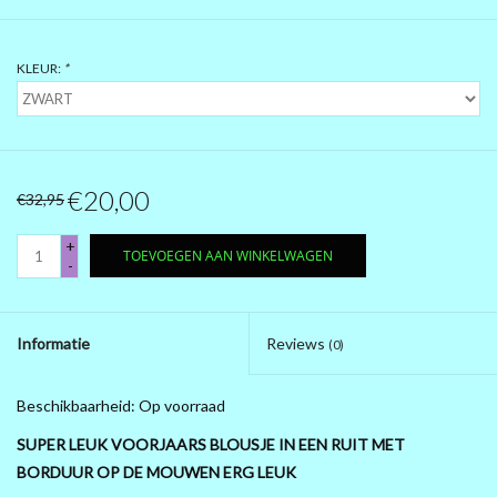
PRÉ .....BLACK FRIDAY 2025
KLEUR:
*
MAGNA KLEDING
10 EURO SHOP 10 EURO SHOP
10 EURO SHOP 10 EURO
€20,00
€32,95
+
TOEVOEGEN AAN WINKELWAGEN
-
Informatie
Reviews
(0)
Beschikbaarheid:
Op voorraad
SUPER LEUK VOORJAARS BLOUSJE IN EEN RUIT MET
BORDUUR OP DE MOUWEN ERG LEUK