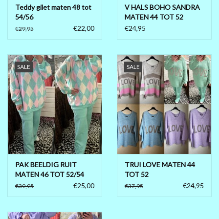
Teddy gilet maten 48 tot
V HALS BOHO SANDRA
54/56
MATEN 44 TOT 52
KLEINE 54
€22,00
€24,95
€29,95
SALE
SALE
PAK BEELDIG RUIT
TRUI LOVE MATEN 44
MATEN 46 TOT 52/54
TOT 52
€25,00
€24,95
€39,95
€37,95