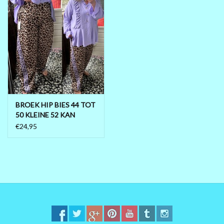
BROEK HIP BIES 44 TOT
50 KLEINE 52 KAN
ONDER AANGESNOERD
€24,95
WORDEN