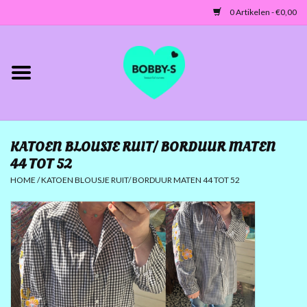
0 Artikelen - €0,00
Home
Jassen/Blazers
KATOEN BLOUSJE RUIT/ BORDUUR MATEN
Tunieken/Tops
44 TOT 52
HOME
/
KATOEN BLOUSJE RUIT/ BORDUUR MATEN 44 TOT 52
Truien-Vesten
Jurken-Broeken-Leggings
ACCESSOIRES
MATEN 42 TOT 46/48