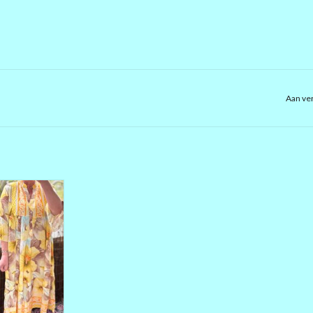
Aan ver
RIGE VISCOSE
 CM LANG
OKSEL MET
T 65 CM HEUP
SEER TOT 50
RAGEN MET
PEN KAN T TOT
E JURK TOT 54