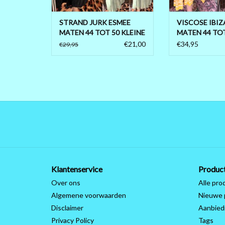
TOEVOEGEN AAN
STRAND JURK ESMEE
VISCOSE IBIZ
MATEN 44 TOT 50 KLEINE
MATEN 44 TOT
52
BOVEN ONDER
€21,00
€34,95
€29,95
Klantenservice
Produc
Over ons
Alle pro
Algemene voorwaarden
Nieuwe 
Disclaimer
Aanbied
Privacy Policy
Tags