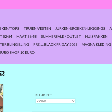
EKEN/TOPS
TRUIEN-VESTEN
JURKEN-BROEKEN-LEGGINGS
A
T 52-54
MAAT 56-58
SUMMERSALE / OUTLET
HUISPAKKEN
TER BLING BLING
PRÉ .....BLACK FRIDAY 2025
MAGNA KLEDING
 EURO SHOP 10 EURO
52
KLEUREN:
*