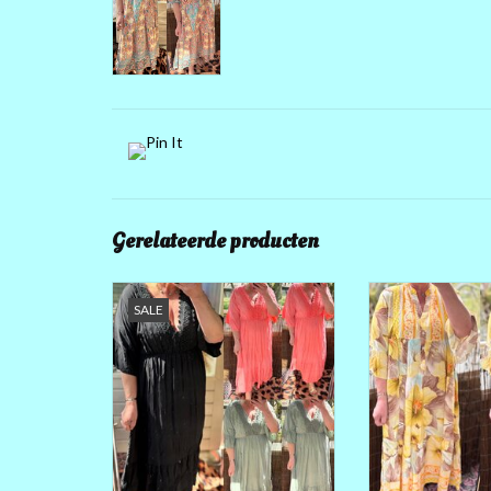
Gerelateerde producten
HEERLIJKE VISCOSE JURK IBIZA
HEERLIJKE ZWIE
SALE
STYLE
JURKJES 118
GOED VANAF MAAT 44/46 TOT 50
OKSEL TOT 
KLEINE 52
KNOOPJES DICH
76 CM IK ADVI
LENGTE 123 CM
BOVEN TE D
KNOOPJES IETS O
TOEVOEGEN AAN WINKELWAGEN
52 ONDER VALT D