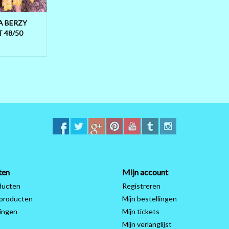
 WINKELWAGEN
A BERZY
 48/50
 WIJDER
ten
Mijn account
ducten
Registreren
producten
Mijn bestellingen
ingen
Mijn tickets
Mijn verlanglijst