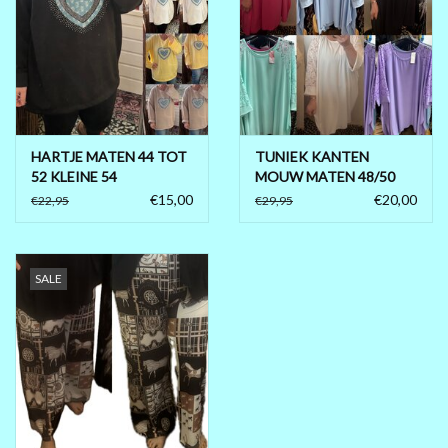
HARTJE MATEN 44 TOT
TUNIEK KANTEN
52 KLEINE 54
MOUW MATEN 48/50
TOT 56 RUIM
€15,00
€20,00
€22,95
€29,95
SALE