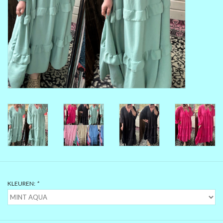
MAAT 48-50
MAAT 50-52
MAAT 52-54
MAAT 56-58
SUMMERSALE / OUTLET
HUISPAKKEN
KLEUREN:
*
FEESTCOLLECTIE
GLAMOUR GLITTER BLING
BLING