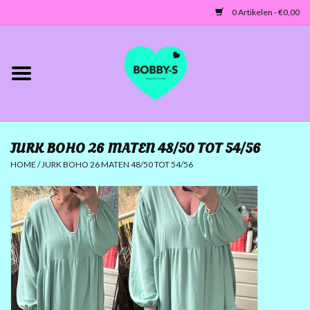
0 Artikelen - €0,00
Home
Jassen/Blazers
JURK BOHO 26 MATEN 48/50 TOT 54/56
Tunieken/Tops
HOME
/
JURK BOHO 26 MATEN 48/50 TOT 54/56
Truien-Vesten
Jurken-Broeken-Leggings
ACCESSOIRES
MATEN 42 TOT 46/48