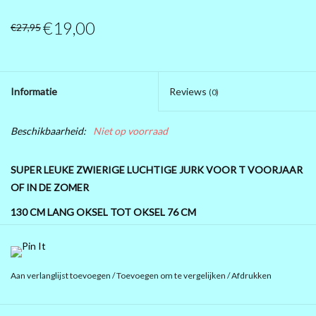
€19,00
PRÉ .....BLACK FRIDAY 2025
€27,95
MAGNA KLEDING
Informatie
Reviews
(0)
10 EURO SHOP 10 EURO SHOP
10 EURO SHOP 10 EURO
Beschikbaarheid:
Niet op voorraad
SUPER LEUKE ZWIERIGE LUCHTIGE JURK VOOR T VOORJAAR
OF IN DE ZOMER
130 CM LANG OKSEL TOT OKSEL 76 CM
IN DE MOUW ZIT ELASTIEK DUS KAN JE M IETS POFFEN
HEUP 120 CM
Aan verlanglijst toevoegen
/
Toevoegen om te vergelijken
/
Afdrukken
95% polyester 5% elastan maar ademend geen zweetstof
Kies uw kleur