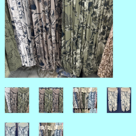
MAAT 48-50
MAAT 50-52
MAAT 52-54
MAAT 56-58
SUMMERSALE / OUTLET
HUISPAKKEN
FEESTCOLLECTIE
GLAMOUR GLITTER BLING
BLING