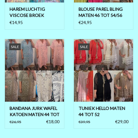
HAREM LUCHTIG
BLOUSE PAREL BLING
VISCOSE BROEK
MATEN 46 TOT 54/56
MATEN 44 TOT 54
€14,95
€24,95
SALE
SALE
BANDANA JURK WAFEL
TUNIEK HELLO MATEN
KATOEN MATEN 44 TOT
44 TOT 52
48
€18,00
€29,00
€26,95
€39,95