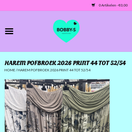
0 Artikelen - €0,00
Home
Jassen/Blazers
HAREM POFBROEK 2026 PRINT 44 TOT 52/54
Tunieken/Tops
HOME
/
HAREM POFBROEK 2026 PRINT 44 TOT 52/54
Truien-Vesten
Jurken-Broeken-Leggings
ACCESSOIRES
MATEN 42 TOT 46/48