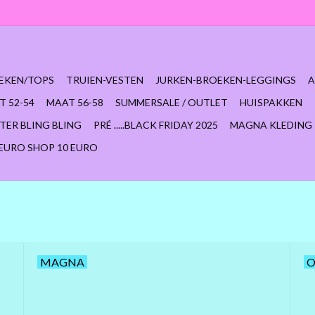
EKEN/TOPS
TRUIEN-VESTEN
JURKEN-BROEKEN-LEGGINGS
A
T 52-54
MAAT 56-58
SUMMERSALE / OUTLET
HUISPAKKEN
TER BLING BLING
PRÉ .....BLACK FRIDAY 2025
MAGNA KLEDING
 EURO SHOP 10 EURO
MAGNA
O