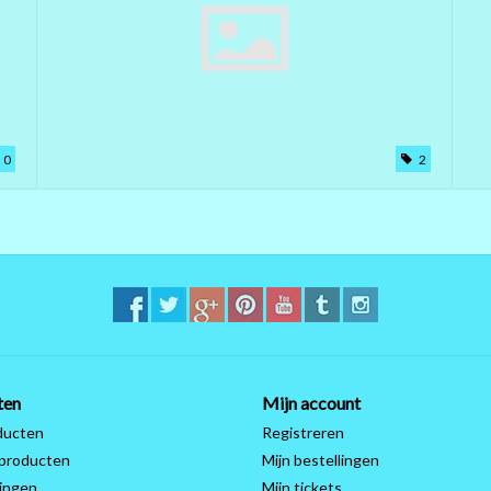
0
2
ten
Mijn account
ducten
Registreren
producten
Mijn bestellingen
ingen
Mijn tickets