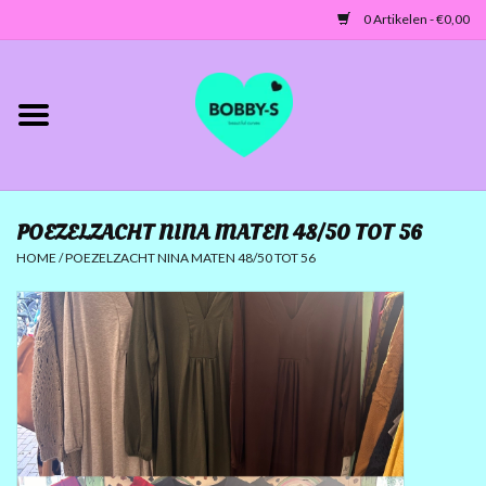
0 Artikelen - €0,00
Home
Jassen/Blazers
POEZELZACHT NINA MATEN 48/50 TOT 56
Tunieken/Tops
HOME
/
POEZELZACHT NINA MATEN 48/50 TOT 56
Truien-Vesten
Jurken-Broeken-Leggings
ACCESSOIRES
MATEN 42 TOT 46/48