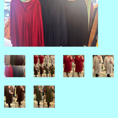
MAAT 48-50
MAAT 50-52
MAAT 52-54
MAAT 56-58
SUMMERSALE / OUTLET
HUISPAKKEN
FEESTCOLLECTIE
GLAMOUR GLITTER BLING
BLING