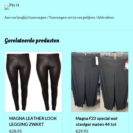
V HALS MOOIE PASVORM 102 CM LANG
Aan verlanglijst toevoegen
/
Toevoegen om te vergelijken
/
Afdrukken
OKSEL TOT OKSEL 76 CM
HEUP 84 CM
Gerelateerde producten
KIES UW KLEUR 40%VISCOSE 25%POLI 20% NYLON EN 5%
ELASTAN
MAGNA LEATHER LOOK
Magna F23 special wat
LEGGING ZWART
steviger maten 44 tot
56/58
€28,95
€29,95