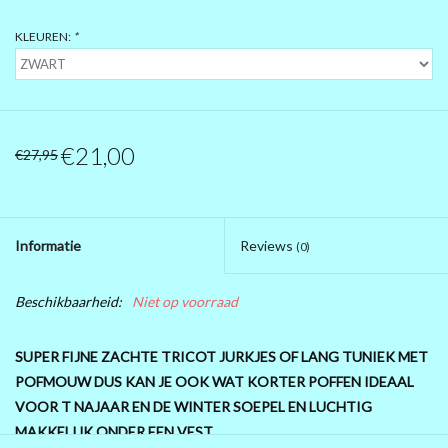
PRÉ .....BLACK FRIDAY 2025
KLEUREN:
*
MAGNA KLEDING
10 EURO SHOP 10 EURO SHOP
€21,00
€27,95
10 EURO SHOP 10 EURO
Informatie
Reviews
(0)
Beschikbaarheid:
Niet op voorraad
SUPER FIJNE ZACHTE TRICOT JURKJES OF LANG TUNIEK MET
POFMOUW DUS KAN JE OOK WAT KORTER POFFEN IDEAAL
VOOR T NAJAAR EN DE WINTER SOEPEL EN LUCHTIG
MAKKELIJK ONDER EEN VEST